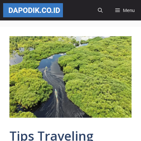
Skip
Menu
to
content
Tips Traveling