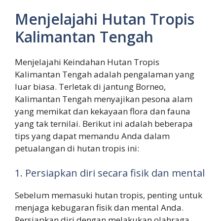
Menjelajahi Hutan Tropis
Kalimantan Tengah
Menjelajahi Keindahan Hutan Tropis
Kalimantan Tengah adalah pengalaman yang
luar biasa. Terletak di jantung Borneo,
Kalimantan Tengah menyajikan pesona alam
yang memikat dan kekayaan flora dan fauna
yang tak ternilai. Berikut ini adalah beberapa
tips yang dapat memandu Anda dalam
petualangan di hutan tropis ini:
1. Persiapkan diri secara fisik dan mental
Sebelum memasuki hutan tropis, penting untuk
menjaga kebugaran fisik dan mental Anda.
Persiapkan diri dengan melakukan olahraga