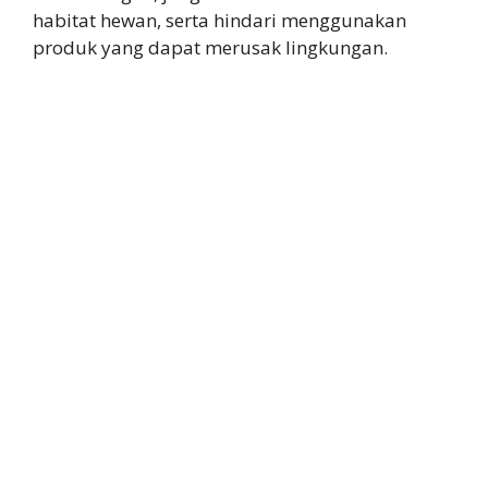
habitat hewan, serta hindari menggunakan
produk yang dapat merusak lingkungan.