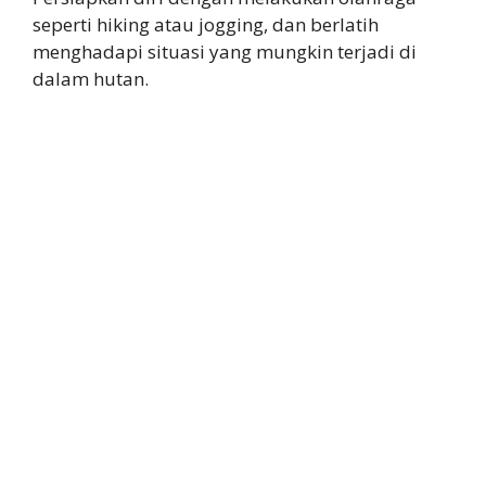
seperti hiking atau jogging, dan berlatih
menghadapi situasi yang mungkin terjadi di
dalam hutan.