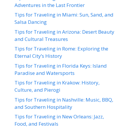
Adventures in the Last Frontier
Tips for Traveling in Miami: Sun, Sand, and
Salsa Dancing
Tips for Traveling in Arizona: Desert Beauty
and Cultural Treasures
Tips for Traveling in Rome: Exploring the
Eternal City’s History
Tips for Traveling in Florida Keys: Island
Paradise and Watersports
Tips for Traveling in Krakow: History,
Culture, and Pierogi
Tips for Traveling in Nashville: Music, BBQ,
and Southern Hospitality
Tips for Traveling in New Orleans: Jazz,
Food, and Festivals