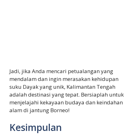
Jadi, jika Anda mencari petualangan yang
mendalam dan ingin merasakan kehidupan
suku Dayak yang unik, Kalimantan Tengah
adalah destinasi yang tepat. Bersiaplah untuk
menjelajahi kekayaan budaya dan keindahan
alam di jantung Borneo!
Kesimpulan