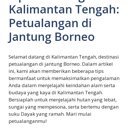
Kalimantan Tengah:
Petualangan di
Jantung Borneo
Selamat datang di Kalimantan Tengah, destinasi
petualangan di jantung Borneo. Dalam artikel
ini, kami akan memberikan beberapa tips
bermanfaat untuk memaksimalkan pengalaman
Anda dalam menjelajahi keindahan alam serta
budaya yang kaya di Kalimantan Tengah.
Bersiaplah untuk menjelajahi hutan yang lebat,
sungai yang mempesona, serta bertemu dengan
suku Dayak yang ramah. Mari mulai
petualanganmu!