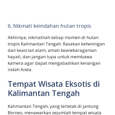
6. Nikmati keindahan hutan tropis
Akhirnya, nikmatilah setiap momen di hutan
tropis Kalimantan Tengah. Rasakan keheningan
dan keasrian alam, amati keanekaragaman
hayati, dan jangan lupa untuk membawa
kamera agar dapat mengabadikan kenangan
indah Anda.
Tempat Wisata Eksotis di
Kalimantan Tengah
Kalimantan Tengah, yang terletak di jantung
Borneo, menawarkan sejumlah tempat wisata