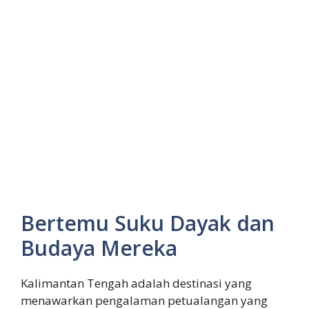
Bertemu Suku Dayak dan
Budaya Mereka
Kalimantan Tengah adalah destinasi yang
menawarkan pengalaman petualangan yang