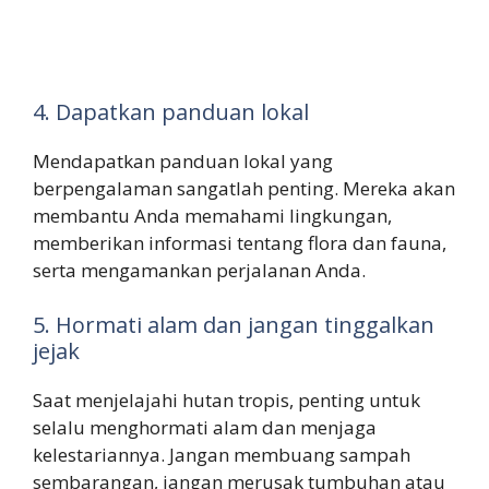
4. Dapatkan panduan lokal
Mendapatkan panduan lokal yang
berpengalaman sangatlah penting. Mereka akan
membantu Anda memahami lingkungan,
memberikan informasi tentang flora dan fauna,
serta mengamankan perjalanan Anda.
5. Hormati alam dan jangan tinggalkan
jejak
Saat menjelajahi hutan tropis, penting untuk
selalu menghormati alam dan menjaga
kelestariannya. Jangan membuang sampah
sembarangan, jangan merusak tumbuhan atau